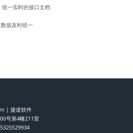
, 统一实时的接口文档
证数据及时统一
.com | 捷道软件
0号第4幢211室
325529934